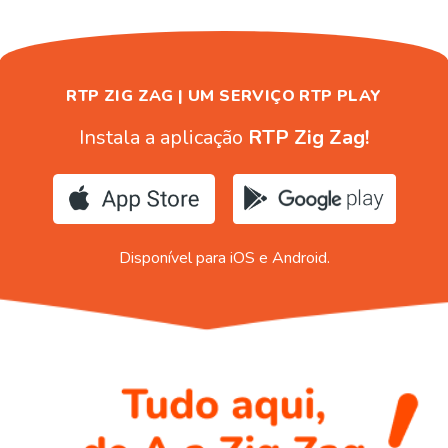
RTP ZIG ZAG | UM SERVIÇO RTP PLAY
Instala a aplicação
RTP Zig Zag!
Disponível para iOS e Android.