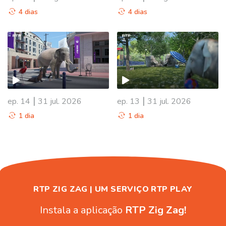
4 dias
4 dias
945961
|
|
ep. 14
31 jul. 2026
ep. 13
31 jul. 2026
1 dia
1 dia
RTP ZIG ZAG | UM SERVIÇO RTP PLAY
Instala a aplicação
RTP Zig Zag!