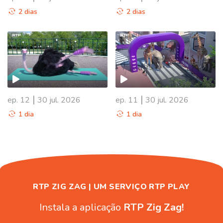
2 dias
2 dias
945695
|
|
ep. 12
30 jul. 2026
ep. 11
30 jul. 2026
1 dia
1 dia
RTP ZIG ZAG | UM SERVIÇO RTP PLAY
Instala a aplicação
RTP Zig Zag!