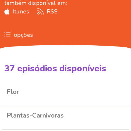
também disponível em:
Itunes
RSS
opções
37
episódios disponíveis
259229
274044
296037
296035
Flor
Plantas-Carnivoras