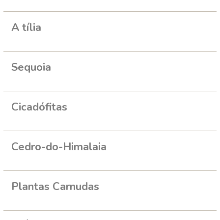
A tília
Sequoia
Cicadófitas
Cedro-do-Himalaia
Plantas Carnudas