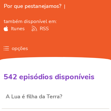
Por que pestanejamos?
|
também disponível em:
Itunes
RSS
opções
542
episódios disponíveis
861671
861658
813220
A Lua é filha da Terra?