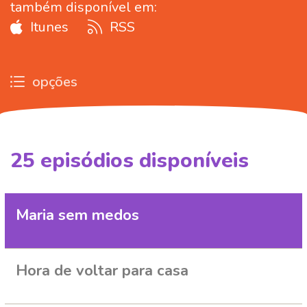
também disponível em:
Itunes
RSS
opções
25
episódios disponíveis
313788
313802
Maria sem medos
Hora de voltar para casa