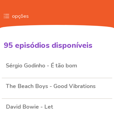
opções
95
episódios disponíveis
324112
338226
393835
452787
Sérgio Godinho - É tão bom
The Beach Boys - Good Vibrations
David Bowie - Let