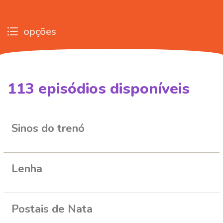
opções
113
episódios disponíveis
442386
322302
320261
319579
Sinos do trenó
Lenha
Postais de Nata