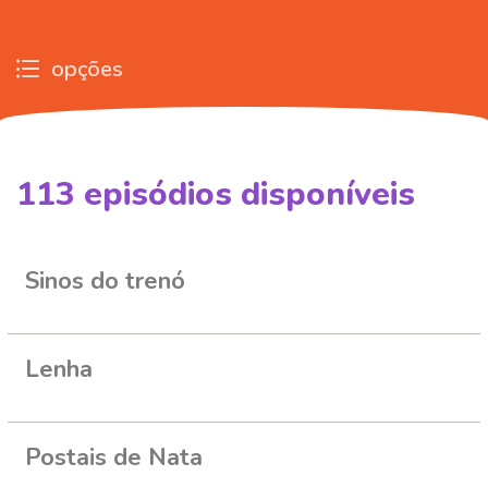
opções
113
episódios disponíveis
442386
322302
320261
319579
318693
Sinos do trenó
Lenha
Postais de Nata