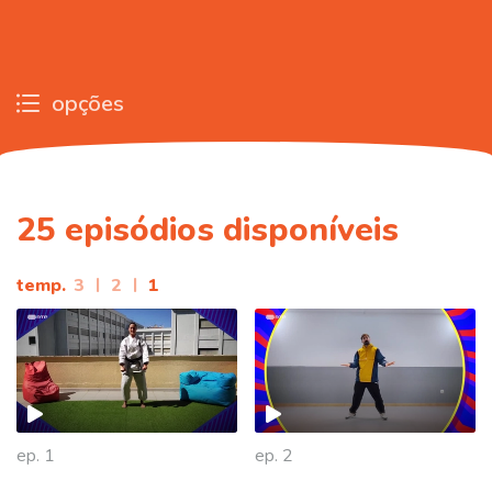
opções
25
episódios disponíveis
temp.
3
|
2
|
1
ep. 1
ep. 2