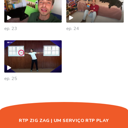
ep. 23
ep. 24
472651
ep. 25
RTP ZIG ZAG | UM SERVIÇO RTP PLAY