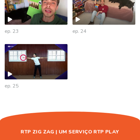
ep. 23
ep. 24
472651
ep. 25
RTP ZIG ZAG | UM SERVIÇO RTP PLAY