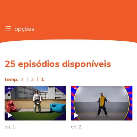
opções
25
episódios disponíveis
temp.
3
|
2
|
1
ep. 1
ep. 2