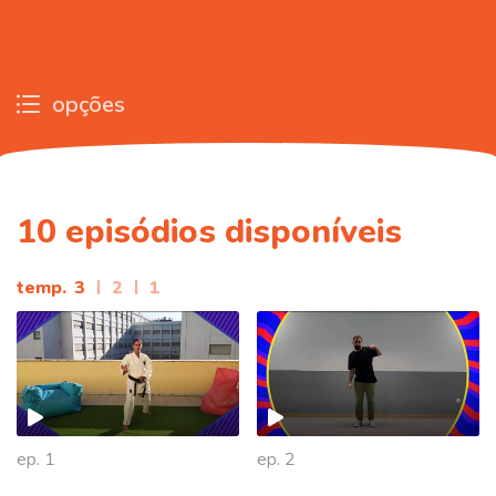
opções
10
episódios disponíveis
temp.
3
|
2
|
1
ep. 1
ep. 2