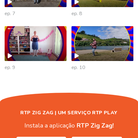
ep. 7
ep. 8
480385
ep. 9
ep. 10
RTP ZIG ZAG | UM SERVIÇO RTP PLAY
Instala a aplicação
RTP Zig Zag!