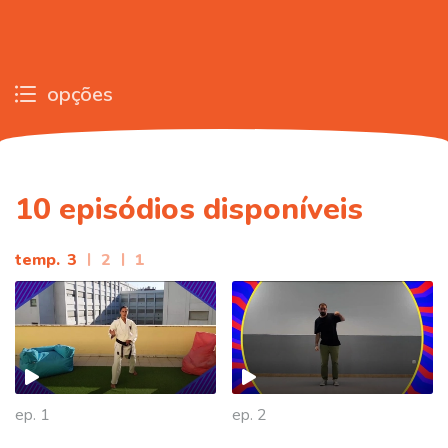
opções
10
episódios disponíveis
temp.
3
|
2
|
1
ep. 1
ep. 2