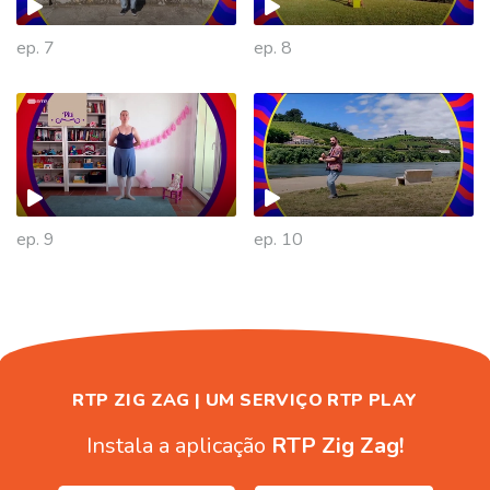
ep. 7
ep. 8
480385
ep. 9
ep. 10
RTP ZIG ZAG | UM SERVIÇO RTP PLAY
Instala a aplicação
RTP Zig Zag!