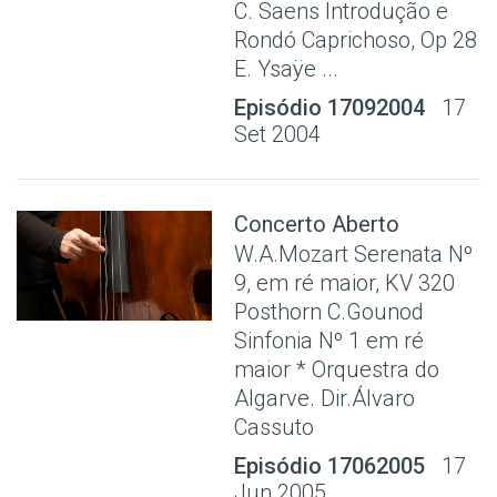
C. Saens Introdução e
Rondó Caprichoso, Op 28
E. Ysaÿe ...
Episódio 17092004
17
Set 2004
Concerto Aberto
W.A.Mozart Serenata Nº
9, em ré maior, KV 320
Posthorn C.Gounod
Sinfonia Nº 1 em ré
maior * Orquestra do
Algarve. Dir.Álvaro
Cassuto
Episódio 17062005
17
Jun 2005