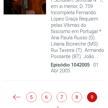
em si menor, D. 759
Incompleta Fernando
Lopes Graça Requiem
pelas Vítimas do
fascismo em Portugal *
Ana Paula Russo (S).
Liliana Bizineche (MS).
Rui Taveira (T). Armando
Possante (BT). João ...
Episódio 1042005
01
Abr 2005
5
6
7
8
9