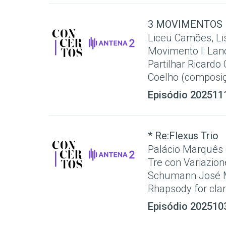
3 MOVIMENTOS 
Liceu Camões, 
Movimento I: Lanç
Partilhar Ricardo
Coelho (composiçã
Episódio 202511
* Re:Flexus Trio
Palácio Marquês d
Tre con Variazio
Schumann José M
Rhapsody for clari
Episódio 202510