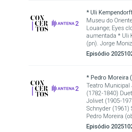
* Uli Kempendorff 
Museu do Oriente,
Louange; Eyes cl
aumentada * Uli K
(pn). Jorge Moniz
Episódio 202510
* Pedro Moreira (
Teatro Municipal
(1782-1840) Dueto
Jolivet (1905-197
Schnyder (1961) S
Pedro Moreira (ob)
Episódio 202510