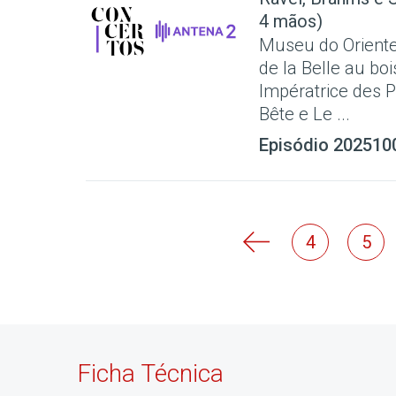
4 mãos)
Museu do Oriente
de la Belle au boi
Impératrice des P
Bête e Le ...
Episódio 202510
4
5
Ficha Técnica