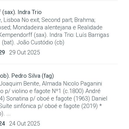
(sax). Indra Trio
 Lisboa No exit; Second part; Brahma;
osed; Mondadeira alentejana e Realidade
empendorff (sax). Indra Trio: Luís Barrigas
 (bat). João Custódio (cb)
29
29 Out 2025
ob). Pedro Silva (fag)
 Joaquim Benite, Almada Nicolo Paganini
 p/ violino e fagote Nº1 (c.1800) André
4) Sonatina p/ oboé e fagote (1963) Daniel
uíte sinfónica p/ oboé e fagote (2019) *
. ...
24
24 Out 2025