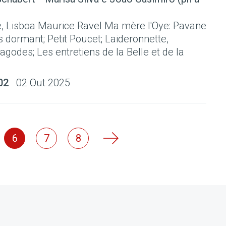
, Lisboa Maurice Ravel Ma mère l'Oye: Pavane
s dormant; Petit Poucet; Laideronnette,
agodes; Les entretiens de la Belle et de la
02
02 Out 2025
6
7
8