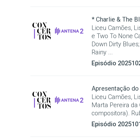
* Charlie & The B
Liceu Camões, Li
e Two To None Ca
Down Dirty Blues;
Rainy ...
Episódio 202510
Apresentação do
Liceu Camões, Li
Marta Pereira da 
compositora). Ru
Episódio 202510