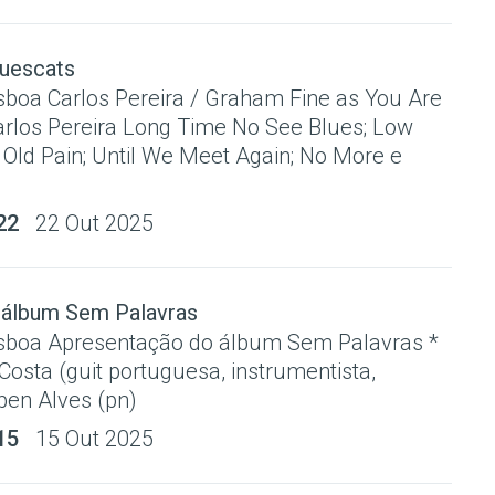
luescats
sboa Carlos Pereira / Graham Fine as You Are
rlos Pereira Long Time No See Blues; Low
 Old Pain; Until We Meet Again; No More e
22
22 Out 2025
 álbum Sem Palavras
sboa Apresentação do álbum Sem Palavras *
Costa (guit portuguesa, instrumentista,
ben Alves (pn)
15
15 Out 2025