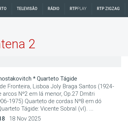
RTO
TELEVISÃO
RÁDIO
RTP
PLAY
RTP ZIGZAG
tena 2
hostakovitch * Quarteto Tágide
e Fronteira, Lisboa Joly Braga Santos (1924-
e arcos Nº2 em lá menor, Op.27 Dmitri
906-1975) Quarteto de cordas Nº8 em dó
arteto Tágide: Vicente Sobral (vl). ...
18
18 Nov 2025