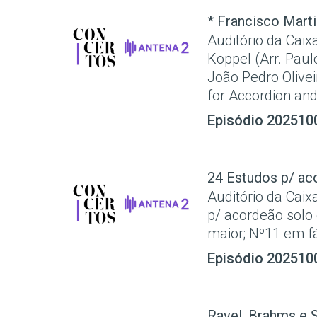
* Francisco Marti
Auditório da Caix
Koppel (Arr. Paul
João Pedro Olive
for Accordion and 
Episódio 202510
24 Estudos p/ ac
Auditório da Caix
p/ acordeão solo 
maior; Nº11 em fá
Episódio 202510
Ravel, Brahms e S