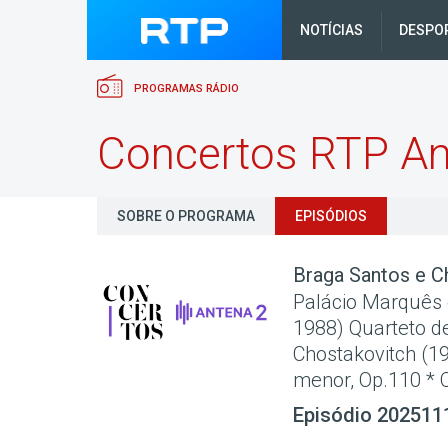
NOTÍCIAS
DESPO
PROGRAMAS RÁDIO
Concertos RTP An
SOBRE O PROGRAMA
EPISÓDIOS
Braga Santos e C
Palácio Marquês d
1988) Quarteto d
Chostakovitch (1
menor, Op.110 * Qu
Episódio 202511