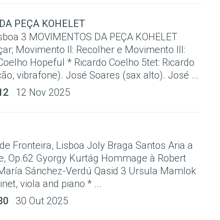
DA PEÇA KOHELET
Lisboa 3 MOVIMENTOS DA PEÇA KOHELET
ar; Movimento II: Recolher e Movimento III:
 Coelho Hopeful * Ricardo Coelho 5tet: Ricardo
o, vibrafone). José Soares (sax alto). José ...
12
12 Nov 2025
e Fronteira, Lisboa Joly Braga Santos Aria a
ne, Op.62 Gyorgy Kurtág Hommage à Robert
aría Sánchez-Verdú Qasid 3 Ursula Mamlok
net, viola and piano * ...
30
30 Out 2025