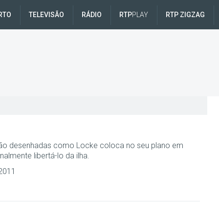
RTO
TELEVISÃO
RÁDIO
RTP
PLAY
RTP ZIGZAG
 são desenhadas como Locke coloca no seu plano em
nalmente libertá-lo da ilha.
 2011