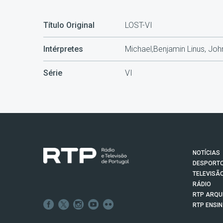
Título Original
LOST-VI
Intérpretes
Michael,Benjamin Linus, Jo
Série
VI
NOTÍCIAS
DESPORT
TELEVISÃ
RÁDIO
RTP ARQU
RTP ENSI