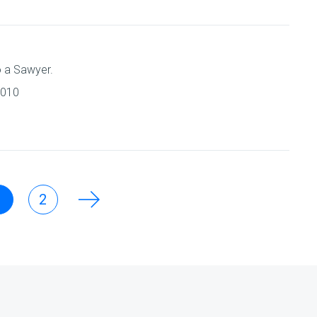
 a Sawyer.
2010
1
2