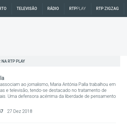
RTO
TELEVISÃO
RÁDIO
RTP
PLAY
RTP ZIGZAG
 NA RTP PLAY
la
ssociam ao jornalismo, Maria Antónia Palla trabalhou em
istas e televisão, tendo-se destacado no tratamento de
ciais. Uma defensora acérrima da liberdade de pensamento
47
27 Dez 2018