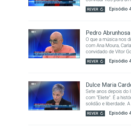
Episódio 
REVER
Pedro Abrunhosa
O que a música nos d
com Ana Moura, Carla
convidado de Vítor Go
Episódio 
REVER
Dulce Maria Car
Sete anos depois do l
com "Eliete". É a hist
solidão e liberdade. A
Episódio 
REVER