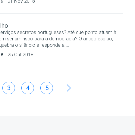
39
01 Nov 2018
lho
rviços secretos portugueses? Até que ponto atuam à
m ser um risco para a democracia? O antigo espião,
quebra o silêncio e responde a ...
38
25 Out 2018
3
4
5