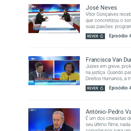
José Neves
Vítor Gonçalves rece
que concretizou o son
suas paixões: program
Episódio 
REVER
Francisca Van D
Juízes em greve, pro
na justiça. Quando p
Direitos Humanos, a mi
Episódio 
REVER
António-Pedro V
É um dos cineastas d
seu último filme, na
convidar-nos para uma