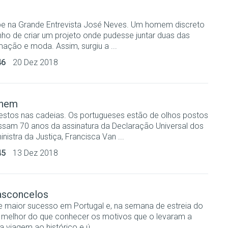
be na Grande Entrevista José Neves. Um homem discreto
ho de criar um projeto onde pudesse juntar duas das
ação e moda. Assim, surgiu a ...
46
20 Dez 2018
unem
testos nas cadeias. Os portugueses estão de olhos postos
assam 70 anos da assinatura da Declaração Universal dos
nistra da Justiça, Francisca Van ...
45
13 Dez 2018
asconcelos
e maior sucesso em Portugal e, na semana de estreia do
da melhor do que conhecer os motivos que o levaram a
 viagem ao histórico e ú...