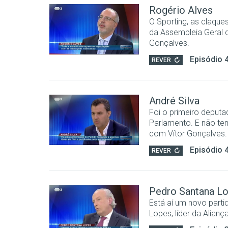
Rogério Alves
O Sporting, as claque
da Assembleia Geral d
Gonçalves.
Episódio 
REVER
André Silva
Foi o primeiro deputa
Parlamento. E não te
com Vítor Gonçalves.
Episódio 
REVER
Pedro Santana L
Está aí um novo parti
Lopes, líder da Alian