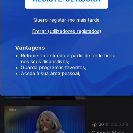
Ep. 38
Quero registar-me mais tarde
24 out. 2018
Jorge Silva
Entrar (utilizadores registados)
Carvalho
Vantagens
Retome o conteúdo a partir de onde ficou,
368903
nos seus dispositivos;
Guarde programas favoritos;
Ep. 37
17 out. 2018
Aceda à sua área pessoal;
Augusto Santos
Silva
Ep. 36
10 out. 2018
Gabriela Moita