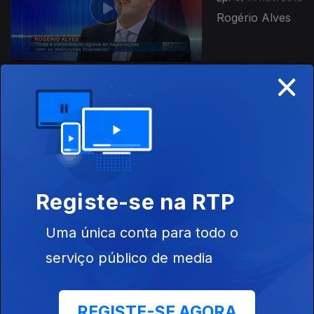
Rogério Alves
×
Ep. 40
07 nov. 2018
André Silva
Registe-se na RTP
Uma única conta para todo o
Ep. 39
31 out. 2018
Pedro Santana
serviço público de media
Lopes
REGISTE-SE AGORA