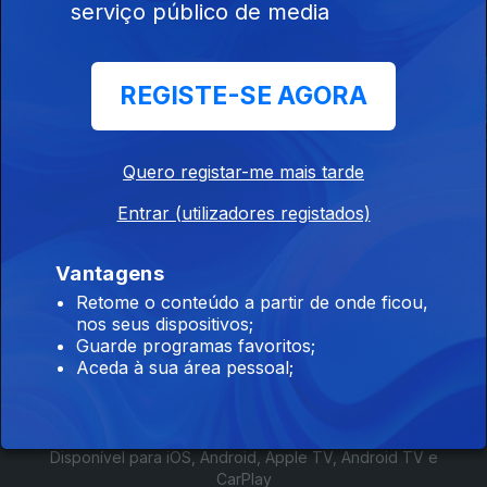
Este conteúdo faz parte de
serviço público de media
Recomendações de Abril
REGISTE-SE AGORA
Quero registar-me mais tarde
Daqui Houve
Rumo à Liberdade
Aqueles que
Resistência
Ficaram (Em
Entrar (utilizadores registados)
a Parte Todo
Mundo Tem)
Vantagens
Retome o conteúdo a partir de onde ficou,
nos seus dispositivos;
Instale a aplicação
RTP Play
Guarde programas favoritos;
Aceda à sua área pessoal;
Disponível para iOS, Android, Apple TV, Android TV e
CarPlay