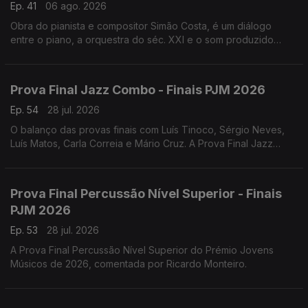
Ep. 41
06 ago. 2026
Obra do pianista e compositor Simão Costa, é um diálogo
entre o piano, a orquestra do séc. XXI e o som produzido
pelos veículos sobre a ponte 25 de Abril, e teve a sua estreia
absoluta a 18 de julho de 2026.
Prova Final Jazz Combo - Finais PJM 2026
Ep. 54
28 jul. 2026
O balanço das provas finais com Luís Tinoco, Sérgio Neves,
Luís Matos, Carla Correia e Mário Cruz. A Prova Final Jazz
Combo do Prémio Jovens Músicos de 2026, comentada por
Henrique Portovedo e Matilde Almeida.
Prova Final Percussão Nível Superior - Finais
PJM 2026
Ep. 53
28 jul. 2026
A Prova Final Percussão Nível Superior do Prémio Jovens
Músicos de 2026, comentada por Ricardo Monteiro.