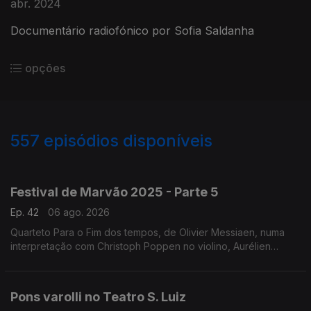
abr. 2024
Documentário radiofónico por Sofia Saldanha
opções
557
episódios disponíveis
944734
932216
922038
901292
897440
817270
764102
711008
Festival de Marvão 2025 - Parte 5
Ep. 42
06 ago. 2026
Quarteto Para o Fim dos tempos, de Olivier Messiaen, numa
interpretação com Christoph Poppen no violino, Aurélien
Pascal no violoncelo, Horácio Ferreira no clarinete e Silke
Avenhaus ao piano.
Pons varolli no Teatro S. Luiz