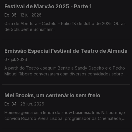
Festival de Marvão 2025 - Parte 1
Ep. 36
12 jul. 2026
Gala de Abertura – Castelo – Pátio 18 de Julho de 2025. Obras
de Schubert e Schumann.
Emissão Especial Festival de Teatro de Almada
07 jul. 2026
A partir do Teatro Joaquim Benite a Sandy Gageiro e o Pedro
Miguel Ribeiro conversaram com diversos convidados sobre o
Festival de Teatro de Almada.
Mel Brooks, um centenário sem freio
Ep. 34
28 jun. 2026
Homenagem a uma lenda do show business. Inês N. Lourenço
convida Ricardo Vieira Lisboa, programador da Cinemateca,
para uma conversa onde se desfiam as questões à volta do
cinema de Mel Brooks.