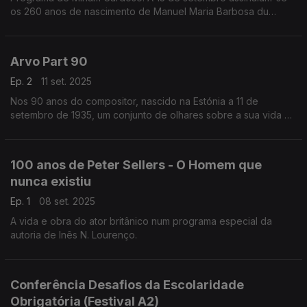
os 260 anos de nascimento de Manuel Maria Barbosa du
Bocage. Considerado o representante mais completo do
século XVIII em Portugal, ...
Arvo Part 90
Ep. 2
11 set. 2025
Nos 90 anos do compositor, nascido na Estónia a 11 de
setembro de 1935, um conjunto de olhares sobre a sua vida e
obra.
100 anos de Peter Sellers - O Homem que
nunca existiu
Ep. 1
08 set. 2025
A vida e obra do ator britânico num programa especial da
autoria de Inês N. Lourenço.
Conferência Desafios da Escolaridade
Obrigatória (Festival A2)