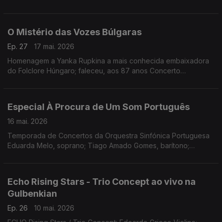
O Mistério das Vozes Búlgaras
Ep. 27
17 mai. 2026
Homenagem a Yanka Rupkina a mais conhecida embaixadora
do Folclore Húngaro; faleceu, aos 87 anos Concerto
Gulbenkian, 15.11.2025 (Coro Feminino Búlgaro)
Especial À Procura de Um Som Português
16 mai. 2026
Temporada de Concertos da Orquestra Sinfónica Portuguesa
Eduarda Melo, soprano; Tiago Amado Gomes, barítono;
Orquestra Sinfónica Portuguesa; Maestro João Paulo Santos.
Obras de José Vianna da Motta, Frederico de Freitas,
Fernando Lopes-Graça e Joly Braga Santos
Echo Rising Stars - Trio Concept ao vivo na
Gulbenkian
Ep. 26
10 mai. 2026