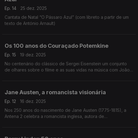
Ep. 14
25 dez. 2025
Cantata de Natal “O Pássaro Azul” (com libreto a partir de um
texto de António Arnault)
Os 100 anos do Couraçado Potemkine
Ep. 15
19 dez. 2025
No centenário do clássico de Sergei Eisenstein um conjunto
de olhares sobre o filme e as suas vidas na música com João
Lopes, João Paulo Esteves da Silva e Luis Miguel Oliveira.
Jane Austen, a romancista visionária
Ep. 12
16 dez. 2025
Nos 250 anos do nascimento de Jane Austen (1775-1815), a
Antena 2 celebra a romancista inglesa, autora de
"Sensibilidade e Bom Senso", com um programa especial da
autoria de Miriam Cardoso, dedicado à sua vida e obra.