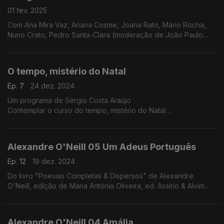
01 fev. 2025
Com Ana Mira Vaz, Ariana Cosme, Joana Rato, Mário Rocha,
Nuno Crato, Pedro Santa-Clara (moderação de João Paulo
Baltazar)
O tempo, mistério do Natal
Ep. 7
24 dez. 2024
Um programa de Sérgio Costa Araújo
Contemplar o curso do tempo, mistério do Natal
O tempo trabalha, opera mudanças. Assim é o tempo que nos
conduz ao Natal. No especial deste ano vamos abraçar esse
tempo e com ele descer em direção ao dia 25 e, talvez, ir um
Alexandre O'Neill 05 Um Adeus Português
pouco mais além.
Nesta jornada, debaixo de nuvens chuviscosas, os dias vão
Ep. 12
19 dez. 2024
diminuindo, e as noites aumentando, vamos percorrer
Do livro "Poesias Completas & Dispersos" de Alexandre
procissões de gente mascarada, iluminadas por fogos, velas e
O'Neill, edição de Maria Antónia Oliveira, ed. Assírio & Alvim
santos. Vamos contemplar tudo isto na privacidade do tempo
(realização e leitura de Raquel Marinho)
sagrado e profano, ao som de cânticos de Natal medievais e
renascentistas da autoria de The Sixteen e Harry Christophers.
Alexandre O'Neill 04 Amália