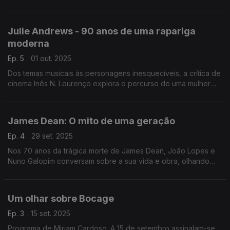
A vida cheia do maior ator galês, num especial dedicado à sua
arte do monólogo e ao talento esculpido entre o teatro e o
cinema, sem esquecer o romance ardente com Elizabeth
Julie Andrews - 90 anos de uma rapariga
Taylor e o orgulho da terra natal.
moderna
Ep. 5
01 out. 2025
Dos temas musicais às personagens inesquecíveis, a crítica de
cinema Inês N. Lourenço explora o percurso de uma mulher
moderna, que nunca deixou de ser clássica.
James Dean: O mito de uma geração
Ep. 4
29 set. 2025
Nos 70 anos da trágica morte de James Dean, João Lopes e
Nuno Galopim conversam sobre a sua vida e obra, olhando
detalhadamente sobre as suas três longas-metragens.
Um olhar sobre Bocage
Ep. 3
15 set. 2025
Programa de Miriam Cardoso. A 15 de setembro assinalam-se