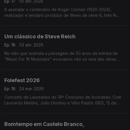
Ep. 17
05 abr. 2026
A assinalar o centenário de Roger Corman (1926-2024),
realizador e lendário produtor de filmes de série B, Inês N.
Lourenço explora a influência de Edgar Allan Poe na sua obra.
Um clássico de Steve Reich
Ep. 18
03 abr. 2026
No mês que assinala a passagem de 50 anos da estreia de
"Music For 18 Musicians" evocamos não só uma das obras
mais importantes de Steve Reich mas um marco na história da
música do final do século XX.
Folefest 2026
Ep. 16
24 mar. 2026
Concerto de Laureados do 19º Concurso de Acordeão. Com
Leonardo Martins, João Dionísio e Vítor Pastor. ISEG, 12 de
março de 2026.
Bomtempo em Castelo Branco,