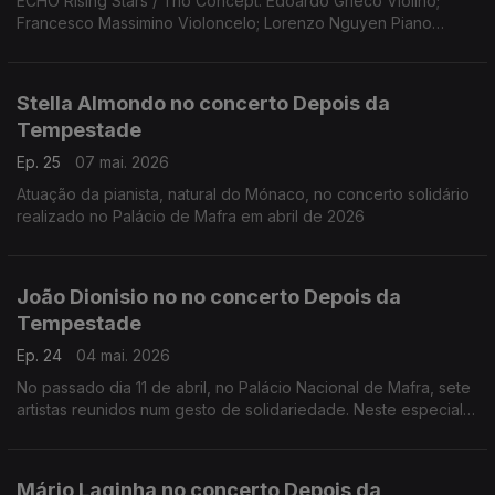
ECHO Rising Stars / Trio Concept: Edoardo Grieco Violino;
Francesco Massimino Violoncelo; Lorenzo Nguyen Piano
(Fundação Gulbenkian, 15 março 2026)
Obras de Lily Boulange; Alfredo Casella; Clemens K. Thomas d
Marice Ravel
Stella Almondo no concerto Depois da
Tempestade
Ep. 25
07 mai. 2026
Atuação da pianista, natural do Mónaco, no concerto solidário
realizado no Palácio de Mafra em abril de 2026
João Dionisio no no concerto Depois da
Tempestade
Ep. 24
04 mai. 2026
No passado dia 11 de abril, no Palácio Nacional de Mafra, sete
artistas reunidos num gesto de solidariedade. Neste especial
ouvimos a atuação do acordeonista João Dionisio.
Mário Laginha no concerto Depois da