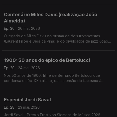
conversa à volta de um dos maiores mistérios de Hollywood,
com canções e filmes à mistura
Centenário Miles Davis (realização João
Almeida)
Ep. 30
26 mai. 2026
O legado de Miles Davis no prisma de dois trompetistas
(Laurent Filipe e Jéssica Pina) e do divulgador de jazz João
Moreira dos Santos. Excertos de Birth of the Cool, Round
About Midnight, Steamin', Milestones, Porgy and Bess, Kind of
Blue, Sketches of Spain, ESP, In a Silent Way, We Ant Miles,
1900: 50 anos do épico de Bertolucci
Tutu e Doo Bop.
Ep. 29
24 mai. 2026
Nos 50 anos de 1900, filme de Bernardo Bertolucci que
condensa o séc. XX italiano, da ascensão do fascismo à
libertação, Inês N. Lourenço convida Rui Alves de Sousa para
uma conversa à volta deste clássico moderno.
Especial Jordi Saval
Ep. 28
23 mai. 2026
Jordi Saval - Prémio Ernst von Siemens de Música 2026