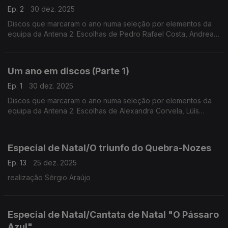
Ep. 2
30 dez. 2025
Discos que marcaram o ano numa seleção por elementos da
equipa da Antena 2. Escolhas de Pedro Rafael Costa, Andrea
Lupi, Luís Caetano, Inês Almeida, António Pires Veloso, João
Pedro e André Pinto.
Um ano em discos (Parte 1)
Ep. 1
30 dez. 2025
Discos que marcaram o ano numa seleção por elementos da
equipa da Antena 2. Escolhas de Alexandra Corvela, Lúís
Caetano, António Pires Veloso, Pedro Rafael Costa, Nuno
Galopim, André Cunha Leal e André Pinto.
Especial de Natal/O triunfo do Quebra-Nozes
Ep. 13
25 dez. 2025
realização Sérgio Araújo
Especial de Natal/Cantata de Natal "O Pássaro
Azul"