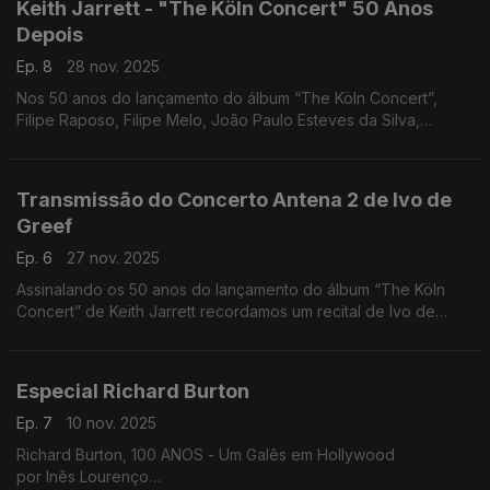
Keith Jarrett - "The Köln Concert" 50 Anos
Depois
Ep. 8
28 nov. 2025
Nos 50 anos do lançamento do álbum “The Köln Concert”,
Filipe Raposo, Filipe Melo, João Paulo Esteves da Silva,
Margarida Campelo e Mário Laginha falam sobre Keith Jarrett.
Uma tertúlia moderada por Nuno Galopim.
Transmissão do Concerto Antena 2 de Ivo de
Greef
Ep. 6
27 nov. 2025
Assinalando os 50 anos do lançamento do álbum “The Köln
Concert” de Keith Jarrett recordamos um recital de Ivo de
Greef gravado pela Antena 2 em 2008. Comentários de João
Almeida e Nuno Galopim.
Especial Richard Burton
Ep. 7
10 nov. 2025
Richard Burton, 100 ANOS - Um Galês em Hollywood
por Inês Lourenço