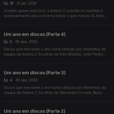
Ep. 16
01 jan. 2026
Durante quase uma hora, a Antena 2 convida os ouvintes a
acompanharem uma conversa sobre o que marcou as Artes
Performativas ao longo do último ano.
Um ano em discos (Parte 4)
Ep. 5
30 dez. 2025
Discos que marcaram o ano numa seleção por elementos da
equipa da Antena 2. Escolhas de Înês Almeida, João Pedro,
João Moreira dos Santos e Pedro Coelho.
Um ano em discos (Parte 3)
Ep. 4
30 dez. 2025
Discos que marcaram o ano numa seleção por elementos da
equipa da Antena 2. Escolhas de Alexandra Corvela, Nuno
Galopim, Pedro Coelho, João Moreira dos Santos, Andrea Lupi
e André Cunha Leal.
Um ano em discos (Parte 2)