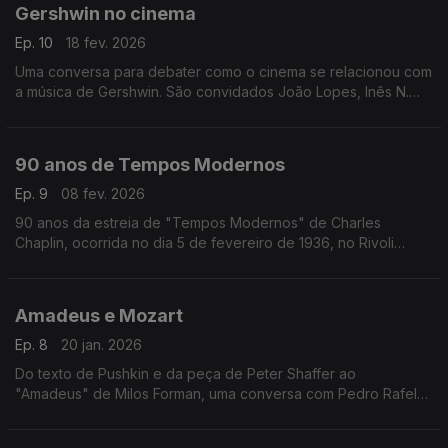
Gershwin no cinema
Ep. 10
18 fev. 2026
Uma conversa para debater como o cinema se relacionou com
a música de Gershwin. São convidados João Lopes, Inês N.
Lourenço e André Cunha Leal, com moderação de Nuno
Galopim.
90 anos de Tempos Modernos
Ep. 9
08 fev. 2026
90 anos da estreia de "Tempos Modernos" de Charles
Chaplin, ocorrida no dia 5 de fevereiro de 1936, no Rivoli
Theatre em Nova Iorque. Inês Lourenço explora os
sentimentos, o contexto e as ideias que envolvem um dos
maiores clássicos do cinema, eternamente moderno.
Amadeus e Mozart
Ep. 8
20 jan. 2026
Do texto de Pushkin e da peça de Peter Shaffer ao
"Amadeus" de Milos Forman, uma conversa com Pedro Rafel
Costa, Rui Alves de Sousa e os atores Diogo Infante e Ivo
Canelas. Moderação de Nuno Galopim