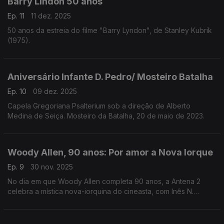
Barry Lindon 50 anos
Ep. 11
11 dez. 2025
50 anos da estreia do filme "Barry Lyndon", de Stanley Kubrik
(1975).
Aniversário Infante D. Pedro/ Mosteiro Batalha
Ep. 10
09 dez. 2025
Capela Gregoriana Psalterium sob a direção de Alberto
Medina de Seiça. Mosteiro da Batalha, 20 de maio de 2023.
Woody Allen, 90 anos: Por amor a Nova Iorque
Ep. 9
30 nov. 2025
No dia em que Woody Allen completa 90 anos, a Antena 2
celebra a mística nova-iorquina do cineasta, com Inês N.
Lourenço a percorrer os filmes, motivos e idiossincrasias
dessa figura singular no panorama norte-americano.