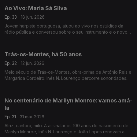
Ao Vivo: Maria Sá Silva
Ep. 33
18 jun. 2026
Jovem harpista portuguesa, atuou ao vivo nos estúdios da
rádio pública e conversou sobre o seu instrumento e o novo
disco que dedicou a Carlos Paredes.
Trás-os-Montes, há 50 anos
Ep. 32
12 jun. 2026
Meio século de Trás-os-Montes, obra-prima de António Reis e
Margarida Cordeiro. Inês N. Lourenço percorre sonoridades
do próprio filme e aquilo que se escreveu à época sobre este
marco do cinema português.
No centenário de Marilyn Monroe: vamos amá-
la
Ep. 31
31 mai. 2026
Atriz, cantora, mito. A assinalar os 100 anos do nascimento de
Marilyn Monroe, Inês N. Lourenço e João Lopes renovam a