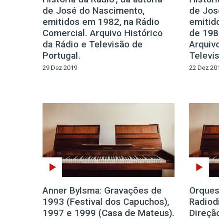
de José do Nascimento,
de Jos
emitidos em 1982, na Rádio
emitid
Comercial. Arquivo Histórico
de 198
da Rádio e Televisão de
Arquivo
Portugal.
Televi
29 Dez 2019
22 Dez 20
Anner Bylsma: Gravações de
Orques
1993 (Festival dos Capuchos),
Radiod
1997 e 1999 (Casa de Mateus).
Direção