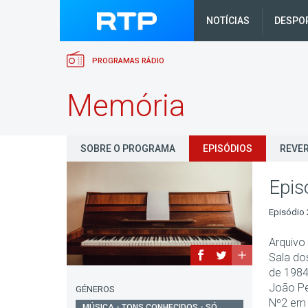
NOTÍCIAS
DESPO
PROGRAMAS RÁDIO
Memória
SOBRE O PROGRAMA
EPISÓDIOS
REVER
Epis
Episódio 
Arquivo 
Sala do
de 198
João Pe
GÉNEROS
Nº2 em 
MÚSICA - TONS CONHECIDOS - SÓ