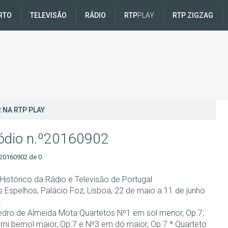
RTO
TELEVISÃO
RÁDIO
RTP
PLAY
RTP ZIGZAG
 NA RTP PLAY
ódio n.º20160902
20160902 de 0
Histórico da Rádio e Televisão de Portugal
s Espelhos, Palácio Foz, Lisboa, 22 de maio a 11 de junho
4
dro de Almeida Mota Quartetos Nº1 em sol menor, Op.7;
mi bemol maior, Op.7 e Nº3 em dó maior, Op.7 * Quarteto