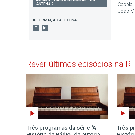
Capela: 
ANTENA 2
João Mu
INFORMAÇÃO ADICIONAL
Rever últimos episódios na R
Três programas da série 'A
Três p
História da Rádio', da autoria
Históri