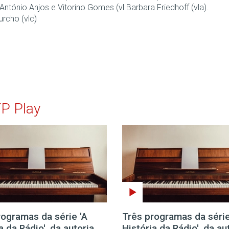
António Anjos e Vitorino Gomes (vl Barbara Friedhoff (vla).
rcho (vlc)
TP Play
rogramas da série 'A
Três programas da série
a da Rádio', da autoria
História da Rádio', da au