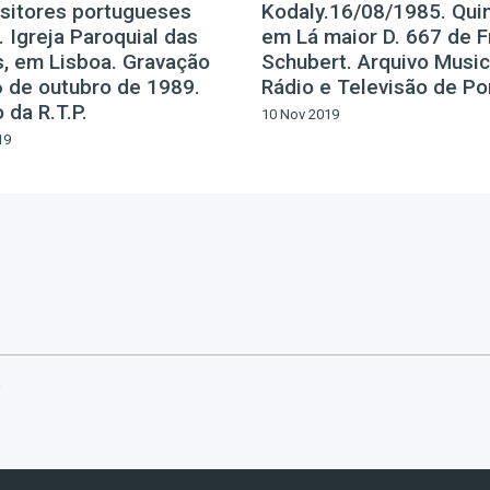
itores portugueses
Kodaly.16/08/1985. Qui
 Igreja Paroquial das
em Lá maior D. 667 de F
, em Lisboa. Gravação
Schubert. Arquivo Music
6 de outubro de 1989.
Rádio e Televisão de Po
 da R.T.P.
10 Nov 2019
19
a