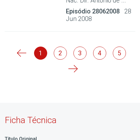
Nac. Dir. António de ...
Episódio 28062008
28
Jun 2008
1
2
3
4
5
Ficha Técnica
Título Original