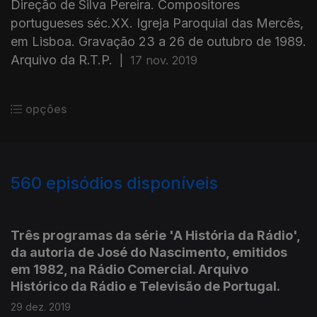
Direção de Silva Pereira. Compositores
portugueses séc.XX. Igreja Paroquial das Mercês,
em Lisboa. Gravação 23 a 26 de outubro de 1989.
Arquivo da R.T.P.
|
17 nov. 2019
opções
560
episódios disponíveis
430180
415570
396659
381094
367007
353082
Três programas da série 'A História da Rádio',
da autoria de José do Nascimento, emitidos
em 1982, na Rádio Comercial. Arquivo
Histórico da Rádio e Televisão de Portugal.
29 dez. 2019