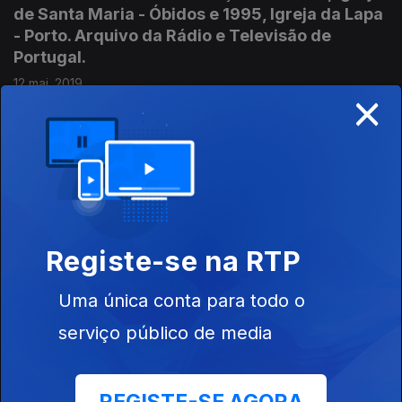
de Santa Maria - Óbidos e 1995, Igreja da Lapa
- Porto. Arquivo da Rádio e Televisão de
Portugal.
12 mai. 2019
×
O Canto e os seus intérpretes de Maria Helena
de Freitas. 01/01/1990. O soprano Monserrat
Caballé e o tenor José Carreras. Ópera Tosca
de Puccini. Arquivo Histórico da Rádio e
Televisão de Portugal.
Registe-se na RTP
05 mai. 2019
Uma única conta para todo o
serviço público de media
Helena de Sá e Costa. Gravações de 1959 e
1965. Obras de Debussy, Kabalevsky e
Fernando Corrêa de Oliveira. Arquivos da