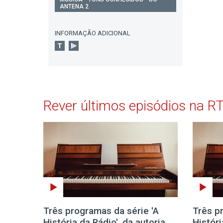
ANTENA 2
INFORMAÇÃO ADICIONAL
Rever últimos episódios na R
Três programas da série 'A
Três p
História da Rádio', da autoria
Históri