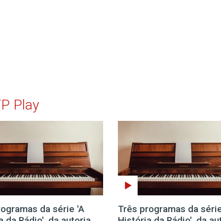
TP Play
rogramas da série 'A
Três programas da série
a da Rádio', da autoria
História da Rádio', da au