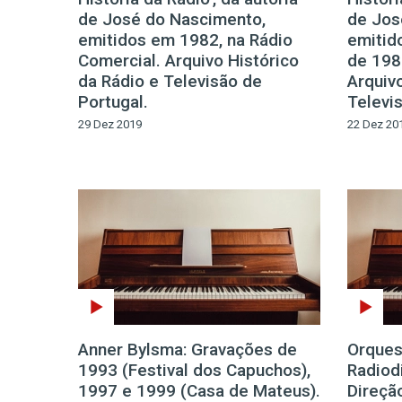
de José do Nascimento,
de Jos
emitidos em 1982, na Rádio
emitid
Comercial. Arquivo Histórico
de 198
da Rádio e Televisão de
Arquivo
Portugal.
Televi
29 Dez 2019
22 Dez 20
Anner Bylsma: Gravações de
Orques
1993 (Festival dos Capuchos),
Radiod
1997 e 1999 (Casa de Mateus).
Direção