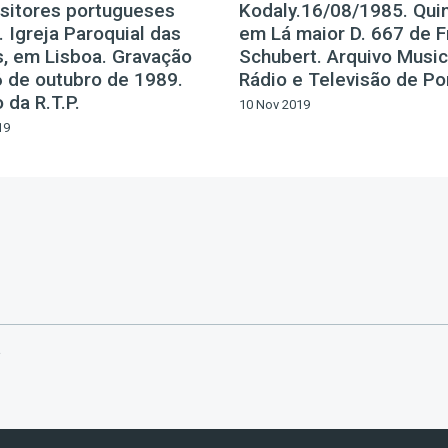
itores portugueses
Kodaly.16/08/1985. Qui
 Igreja Paroquial das
em Lá maior D. 667 de F
, em Lisboa. Gravação
Schubert. Arquivo Music
6 de outubro de 1989.
Rádio e Televisão de Po
 da R.T.P.
10 Nov 2019
19
a