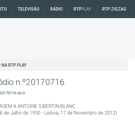
RTO
TELEVISÃO
RÁDIO
RTP
PLAY
RTP ZIGZAG
 NA RTP PLAY
ódio n.º20170716
20170716 de 0
GEM A ANTOINE SIBERTIN-BLANC
 16 de Julho de 1930 - Lisboa, 17 de Novembro de 2012)