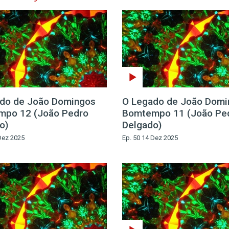
do de João Domingos
O Legado de João Domi
mpo 12 (João Pedro
Bomtempo 11 (João Pe
o)
Delgado)
Dez 2025
Ep. 50 14 Dez 2025