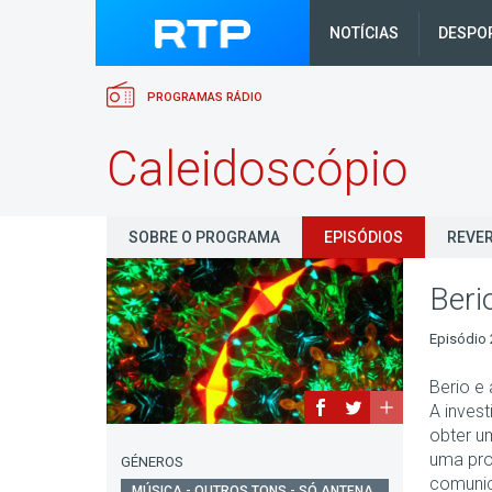
NOTÍCIAS
DESPO
PROGRAMAS RÁDIO
Caleidoscópio
SOBRE O PROGRAMA
EPISÓDIOS
REVER
Beri
Episódio 
Berio e 
A invest
obter u
uma pro
GÉNEROS
comunic
MÚSICA - OUTROS TONS - SÓ ANTENA