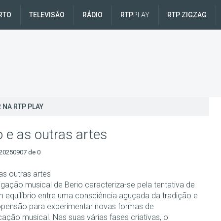
RTO
TELEVISÃO
RÁDIO
RTP
PLAY
RTP ZIGZAG
 NA RTP PLAY
o e as outras artes
20250907 de 0
as outras artes
igação musical de Berio caracteriza-se pela tentativa de
m equilíbrio entre uma consciência aguçada da tradição e
pensão para experimentar novas formas de
ação musical. Nas suas várias fases criativas, o