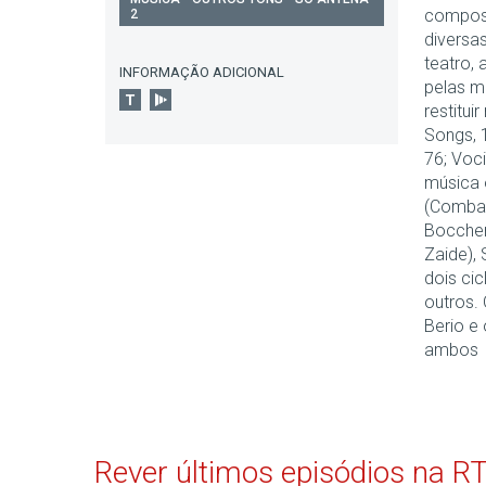
composi
2
diversa
teatro, 
INFORMAÇÃO ADICIONAL
pelas m
restitui
Songs, 1
76; Voci
música 
(Combat
Boccheri
Zaide), 
dois cic
outros.
Berio e 
ambos
Rever últimos episódios na R