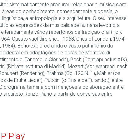
tor sistematicamente procurou relacionar a música com
s áreas do conhecimento, nomeadamente a poesia, o
a linguística, a antropologia e a arquitetura. O seu interesse
últiplas expressões da musicalidade humana levou-o a
r reiteradamente vários repertórios de tradição oral (Folk
964; Questo vuol dire che..., 1968; Cries of London, 1974-
, 1984). Berio explorou ainda o vasto património da
ocidental em adaptações de obras de Monteverdi
timento di Tancredi e Clorinda), Bach (Contrapunctus XIX),
ni (Ritirata notturna di Madrid), Mozart (Vor, wahrend, nach
Schubert (Rendering), Brahms (Op. 120 N. 1), Mahler (os
los de Fruhe Lieder), Puccini (o Finale de Turandot), entre
 O programa termina com menções à colaboração entre
o arquiteto Renzo Piano a partir de conversas entre
TP Play