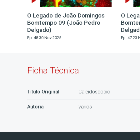
O Legado de João Domingos
O Lega
Bomtempo 09 (João Pedro
Bomte
Delgado)
Delgad
Ep. 48 30 Nov 2025
Ep. 47 23 
Ficha Técnica
Título Original
Caleidoscópio
Autoria
vários