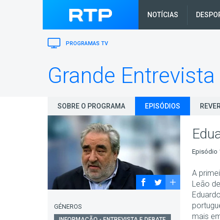
NOTÍCIAS
DESPO
PROGRAMAS TV
Grande Entrevista
SOBRE O PROGRAMA
EPISÓDIOS
REVER
Edua
Episódio 
A primei
Leão de
Eduardo
portugu
GÉNEROS
mais em
INFORMAÇÃO - ENTREVISTA E DEBATE