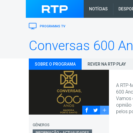
NOTÍCIAS
DESPO
PROGRAMAS TV
Conversas 600 A
SOBRE O PROGRAMA
REVER NA RTP PLAY
A RTP-M
600 Ano
Vamos c
opinião
pelos p
GÉNEROS
INFORMAÇÃO - ACTUALIDADES