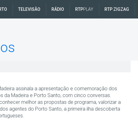
RTO
TELEVISÃO
RÁDIO
RTP
PLAY
RTP ZIGZAG
nos
adeira assinala a apresentação e comemoração dos
s da Madeira e Porto Santo, com cinco conversas.
onhecer melhor as propostas de programa, valorizar a
 dos agentes do Porto Santo, a primeira ilha descoberta
ortugueses.