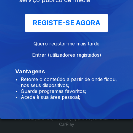
REGISTE-SE AGORA
336736
Quero registar-me mais tarde
Ep. 1
19 mar. 2018
Entrar (utilizadores registados)
Vantagens
Retome o conteúdo a partir de onde ficou,
nos seus dispositivos;
Instale a aplicação
RTP Play
Guarde programas favoritos;
Aceda à sua área pessoal;
Disponível para iOS, Android, Apple TV, Android TV e
CarPlay