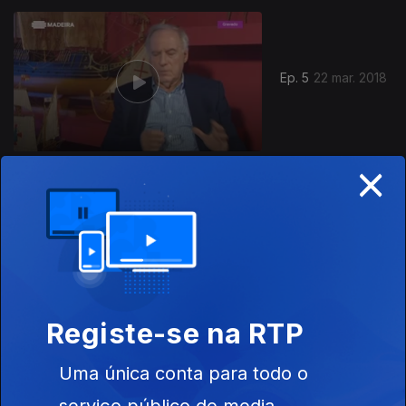
Ep. 5
22 mar. 2018
×
Ep. 3
21 mar. 2018
Registe-se na RTP
Uma única conta para todo o
Ep. 2
20 mar. 2018
serviço público de media