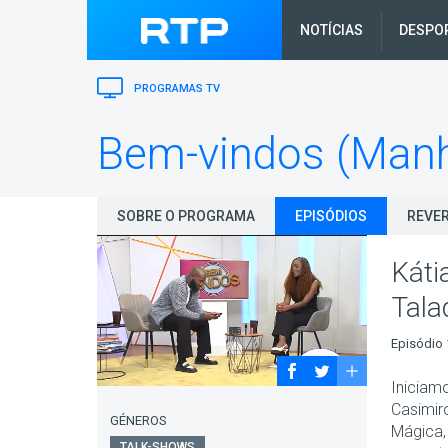
NOTÍCIAS
DESPO
PROGRAMAS TV
Bem-vindos (Man
SOBRE O PROGRAMA
EPISÓDIOS
REVER
Káti
Tala
Episódio 
Iniciam
Casimiro
GÉNEROS
Mágica,
TALK-SHOWS