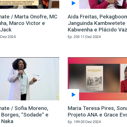
inate / Marta Onofre, MC
Aida Freitas, Pekagboo
nha, Marco Victor e
Janguinda Kambwetete
 Jack
Kabwenha e Plácido Va
2 Dez 2024
Ep. 203 11 Dez 2024
nate / Sofia Moreno,
Maria Teresa Pires, Sona
 Borges, "Sodade" e
Projeto ANA e Grace Ev
 Naka
Ep. 199 05 Dez 2024