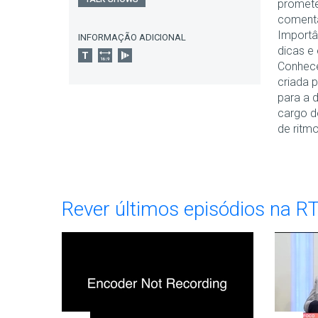
promete
comenta
Importâ
INFORMAÇÃO ADICIONAL
dicas e 
Conhec
criada 
para a 
cargo d
de ritm
Rever últimos episódios na R