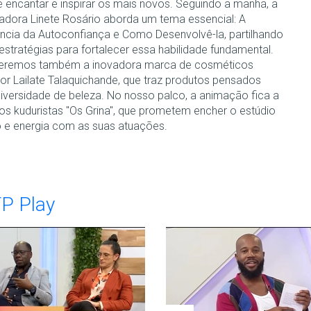
 encantar e inspirar os mais novos. Seguindo a manhã, a
dora Linete Rosário aborda um tema essencial: A
ncia da Autoconfiança e Como Desenvolvê-la, partilhando
estratégias para fortalecer essa habilidade fundamental.
eremos também a inovadora marca de cosméticos
por Lailate Talaquichande, que traz produtos pensados
diversidade de beleza. No nosso palco, a animação fica a
os kuduristas "Os Grina", que prometem encher o estúdio
o e energia com as suas atuações.
TP Play