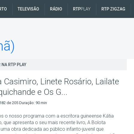
RTO
TELEVISÃO
RÁDIO
RTP
PLAY
RTP ZIGZAG
hã)
 NA RTP PLAY
a Casimiro, Linete Rosário, Lailate
quichande e Os G...
182 de 205 Duração: 90 min
os o nosso programa com a escritora guineense Kátia
, que apresenta o seu mais recente livro, A Bolota
 uma obra dedicada ao público infanto-juvenil que