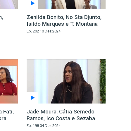
m,
Zenilda Bonito, No Sta Djunto,
Isildo Marques e T. Montana
z
Ep. 202 10 Dez 2024
 Fati,
Jade Moura, Cátia Semedo
ora
Ramos, Ico Costa e Sezaba
Ep. 198 04 Dez 2024