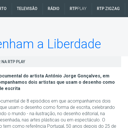
RTO
TELEVISÃO
RÁDIO
RTP
PLAY
RTP ZIGZAG
enham a Liberdade
 NA RTP PLAY
ocumental do artista António Jorge Gonçalves, em
ompanhamos dois artistas que usam o desenho como
e escrita
ocumental de 8 episódios em que acompanhamos dois
s que usam o desenho como forma de escrita, celebrando
indo o mundo - na ilustração, no desenho editorial, na
esenhada, nas artes plásticas ou em espectáculo. O
o tem como referência Portugal, 50 anos depois do 25 de