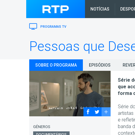
NOTÍCIAS
DESPO
PROGRAMAS TV
Pessoas que Des
SOBRE O PROGRAMA
EPISÓDIOS
REVER
Série d
que ac
forma d
Série d
artista
e reflet
banda d
GÉNEROS
context
DOCUMENTÁRIOS