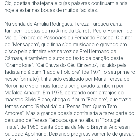
Cid, poetisa ribatejana e cujas palavras continuam ainda
hoje a estar nas bocas de muitos fadistas.
Na senda de Amália Rodrigues, Tereza Tarouca canta
também poetas como Almeida Garrett, Pedro Homem de
Mello, Teixeira de Pascoaes ou Fernando Pessoa. O autor
de “Mensagem”, que tinha sido musicado e gravado em
disco pela primeira vez na voz de Frei Hermano da
Câmara, é também o autor do texto da canção deste
“Gramofone”. “Cai Chuva do Céu Cinzento”, incluído pela
fadista no álbum “Fado e Folclore” (de 1971, o seu primeiro
nesse formato), tinha sido estilizado por Maria Teresa de
Noronha e veio mais tarde a ser gravado também por
Mafalda Arnauth. Em 1975, contando com arranjos do
maestro Sílvio Pleno, chega o álbum “Folclore”, que trazia
temas como “Rebatida” ou “Penas Tem Quem Tem
Amores”. Mas a grande poesia continuaria a fazer parte do
percurso de Tereza Tarouca, que no álbum “Portugal
Triste”, de 1980, canta Sophia de Mello Breyner Andresen
ou João Apolinário. Deixando progressivamente de gravar,