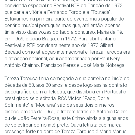
convidada especial no Festival RTP da Canção de 1973,
que daria a vitória a Fernando Tordo e a “Tourada”.
Estávamos na primeira parte do evento mais popular do
cenário musical português mas que, até então, apenas
tinha visto duas vozes do fado a concurso: Maria da Fé,
em 1969, e João Braga, em 1972. Para abrilhantar o
Festival, a RTP convidara neste ano de 1973 Gilbert
Bécaud como atracção internacional e Tereza Tarouca era
a atracção nacional, aqui acompanhada por Raul Nery,
António Chainho, Francisco Pérez e José Maria Nóbrega.
Tereza Tarouca tinha começado a sua carreira no início da
década de 60, aos 20 anos, e desde logo assina contrato
discográfico com a Telectra, que distribuía em Portugal o
prestigiado selo editorial RCA Victor. “Fado, Dor e
Sofrimento” e “Mouraria” são os seus dois primeiros
discos, ambos de 1961, e trazem letras de António Calém
ou de João Ferreira-Rosa, este último ainda a alguns anos
de se estrear como intérprete. Outra letrista que marca
presença forte na obra de Tereza Tarouca é Maria Manuel