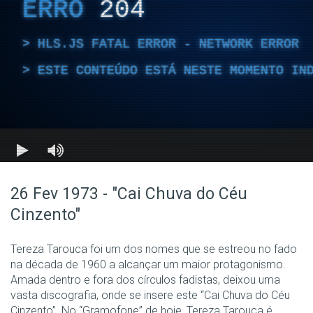
26 Fev 1973 - "Cai Chuva do Céu
Cinzento"
Tereza Tarouca foi um dos nomes que se estreou no fado
na década de 1960 a alcançar um maior protagonismo.
Amada dentro e fora dos círculos fadistas, deixou uma
vasta discografia, onde se insere este “Cai Chuva do Céu
Cinzento”. No “Gramofone” de hoje, Tereza Tarouca é