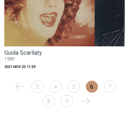
Guida Scarllaty
1980
2021 NOV 23 11:29
3
4
5
6
7
8
9