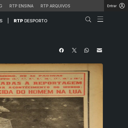
G
RTP ENSINA
RTP ARQUIVOS
Entrar
Abrir campo de
|
S
RTP
DESPORTO