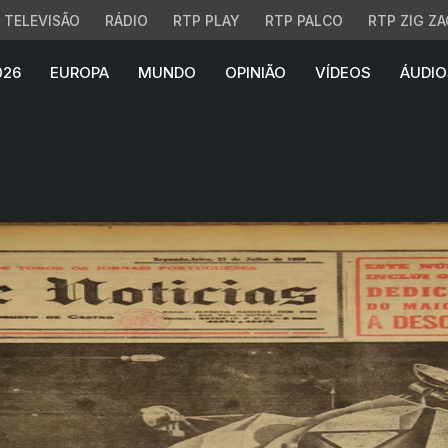
TELEVISÃO
RÁDIO
RTP PLAY
RTP PALCO
RTP ZIG ZA
026
EUROPA
MUNDO
OPINIÃO
VÍDEOS
ÁUDIO
mprensa