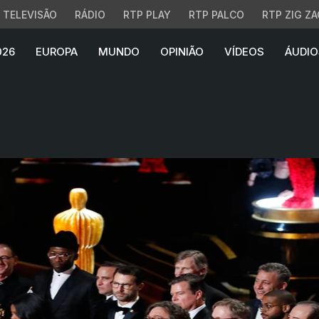
TELEVISÃO
RÁDIO
RTP PLAY
RTP PALCO
RTP ZIG ZA
026
EUROPA
MUNDO
OPINIÃO
VÍDEOS
ÁUDIO