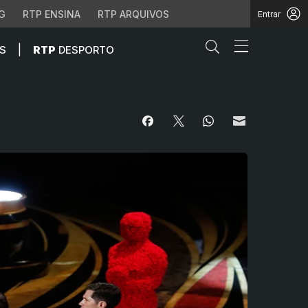
G
RTP ENSINA
RTP ARQUIVOS
Entrar
Abrir campo de
|
S
RTP
DESPORTO