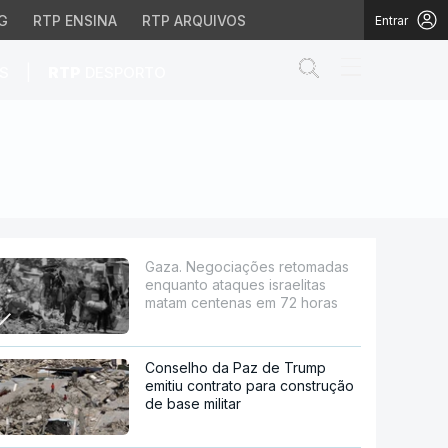
G
RTP ENSINA
RTP ARQUIVOS
Entrar
Abrir campo de
|
S
RTP
DESPORTO
aques israelitas mata
Gaza. Negociações retomadas
enquanto ataques israelitas
matam centenas em 72 horas
Conselho da Paz de Trump
emitiu contrato para construção
de base militar