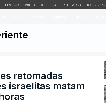
TELEVISÃO
RÁDIO
RTP PLAY
RTP PALCO
RTP ZIG ZA
026
EUROPA
MUNDO
OPINIÃO
VÍDEOS
ÁUDIO
 retomadas enquanto at
riente
ões retomadas
s israelitas matam
horas