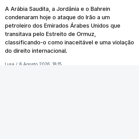
gabinete de que o acordo do Hamas sobre o roteiro
empresa estatal Companhia Nacional de Petróleo
A Arábia Saudita, a Jordânia e o Bahrein
para Gaza é uma "emboscada estratégica",
de Abu Dabi (ADNOC) no estreito.
condenaram hoje o ataque do Irão a um
destinada a ganhar tempo e a garantir que Israel
petroleiro dos Emirados Árabes Unidos que
O MNE de Omã não condenou esta ação em
não volte a operar em Gaza antes das eleições,
transitava pelo Estreito de Ormuz,
particular, ao contrário do que fizeram os países do
previstas para o outono.
classificando-o como inaceitável e uma violação
Golfo Pérsico e a Liga Árabe, mas manifestou o
do direito internacional.
Vários ministros, entre os quais Bezalel Smotrich,
repúdio aos "ataques repetidos contra os navios
Orit Strock, Avi Dichter e Zeev Elkin, todos de
durante a passagem pelo Estreito de Ormuz", o que
Lusa
/
8 Agosto 2026, 18:15
extrema-direita, pressionaram Netanyahu para que
qualificou de "violação do direito internacional e da
declare formalmente a rejeição de Israel à
soberania das águas territoriais".
aplicação do plano anunciado no final de julho pelo
OUVIR
O MNE salientou também que estes ataques
Presidente dos Estados Unidos, Donald Trump, e
representam "uma ameaça à segurança da
aprovado pelo Hamas, segundo o qual a milícia
"Estes atos inaceitáveis de agressão ameaçam a
navegação marítima, à região e à sua
palestiniana se comprometia a desarmar-se se as
segurança da navegação marítima e o
estabilidade", sem nunca se referir ao Irão.
tropas israelitas abandonassem a Faixa.
fornecimento internacional de energia [e
constituem] uma violação flagrante do direito
Um petroleiro da ADNOC foi atacado hoje de
Na reunião, o ministro ultranacionalista da