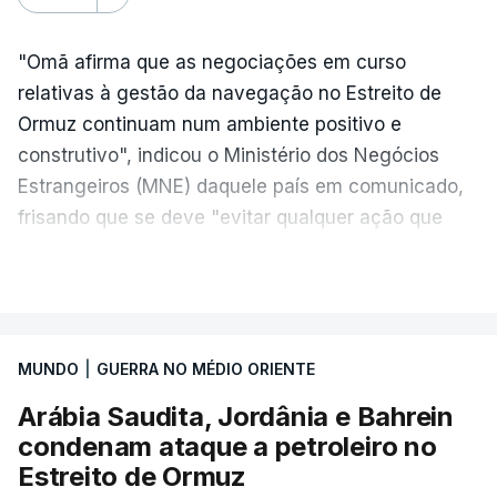
Netanyahu exigiu durante a sessão de quinta-feira
a retoma dos ataques aéreos em Gaza,
"Omã afirma que as negociações em curso
interrompidos desde segunda-feira.
relativas à gestão da navegação no Estreito de
Ormuz continuam num ambiente positivo e
"O Hamas aceitou o plano de 15 pontos, mas não
construtivo", indicou o Ministério dos Negócios
renunciou ao seu objetivo de destruir Israel",
Estrangeiros (MNE) daquele país em comunicado,
advertiu durante a reunião o brigadeiro-general Ofir
frisando que se deve "evitar qualquer ação que
Mizrahi-Rozen, chefe da inteligência militar do
afete as negociações e os progressos
Exército israelita, em declarações citadas pelo
VER MAIS
alcançados".
jornal Israel Hayom e reproduzidas por outros
meios de comunicação social do país.
Omã, que até agora se tinha pronunciado muito
pouco sobre as conversações com o Irão
"É evidente que o Hamas está a tentar passar-nos
MUNDO
|
GUERRA NO MÉDIO ORIENTE
relativamente a uma nova rota de navegação pelo
a responsabilidade", acrescentou Mizrahi-Rozen.
Arábia Saudita, Jordânia e Bahrein
Estreito de Ormuz, tomou uma posição após os
condenam ataque a petroleiro no
Por seu lado, David Zini, chefe do Shin Bet -- o
Emirados Árabes Unidos (EAU) terem denunciado
Estreito de Ormuz
serviço de segurança interna israelita --, advertiu o
que Teerão tinha atacado um petroleiro da