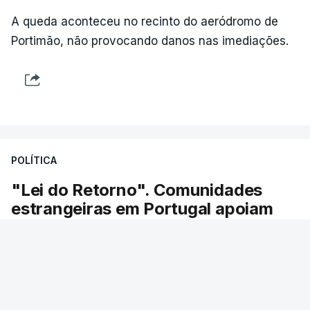
A queda aconteceu no recinto do aeródromo de
Portimão, não provocando danos nas imediações.
POLÍTICA
"Lei do Retorno". Comunidades
estrangeiras em Portugal apoiam
decisão de Seguro
As comunidades estrangeiras em Portugal
apoiam a decisão do presidente da república de
enviar a lei do retorno para o Tribunal