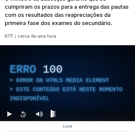
cumpriram os prazos para a entrega das pautas
com os resultados das reapreciações da
primeira fase dos exames do secundário.
RTP
/
cerca de uma hora
ERRO
100
ERROR ON HTML5 MEDIA ELEMENT
ESTE CONTEÚDO ESTÁ NESTE MOMENTO
INDISPONÍVEL
Lusa