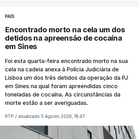
PAÍS
No domingo, estavam concluídos cerca de 50 por
cento dos mais de 20 mil pedidos de reapreciação,
Encontrado morto na cela um dos
mas Cristina Mota, porta-voz da Missão Escola
detidos na apreensão de cocaína
Pública, tem dúvidas de que o processo esteja
em Sines
concluído a tempo.
Foi esta quarta-feira encontrado morto na sua
cela na cadeia anexa à Polícia Judiciária de
"Durante o fim de semana e nos últimos dias,
Lisboa um dos três detidos da operação da PJ
apercebamo-nos que ainda estão a ser
em Sines na qual foram apreendidas cinco
convocados professores para reapreciações"
,
toneladas de cocaína. As circunstâncias da
disse a professora à agência Lusa.
"Será
morte estão a ser averiguadas.
praticamente impossível termos a totalidade
das reapreciações na sexta-feira".
RTP
/
atualizado 5 Agosto 2026, 18:47
Segundo os docentes, o processo de reapreciação
está a enfrentar vários constrangimentos. Há