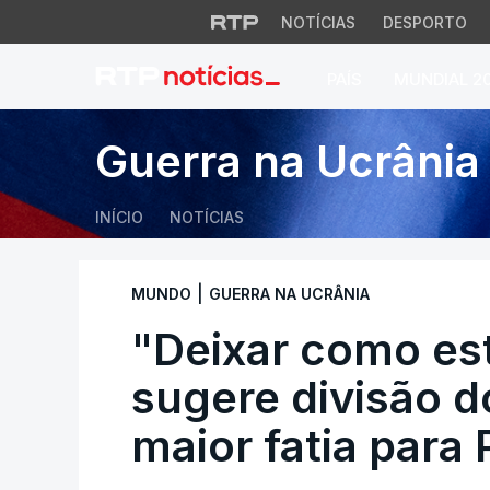
NOTÍCIAS
DESPORTO
PAÍS
MUNDIAL 2
"Deixar como está 
Guerra na Ucrânia
INÍCIO
NOTÍCIAS
|
MUNDO
GUERRA NA UCRÂNIA
"Deixar como es
sugere divisão 
maior fatia para 