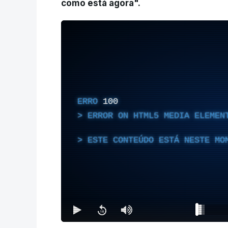
como está agora".
ERRO
100
ERROR ON HTML5 MEDIA ELEMEN
ESTE CONTEÚDO ESTÁ NESTE MO