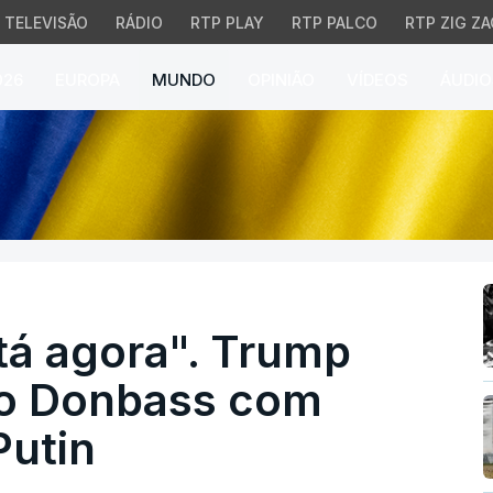
TELEVISÃO
RÁDIO
RTP PLAY
RTP PALCO
RTP ZIG ZA
026
EUROPA
MUNDO
OPINIÃO
VÍDEOS
ÁUDIO
agora". Trump sugere d
tá agora". Trump
do Donbass com
Putin