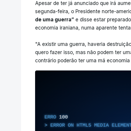
Apesar de ter já anunciado que irá aumen
segunda-feira, o Presidente norte-amer
de uma guerra”
e disse estar preparad
economia iraniana, numa aparente tentati
"A existir uma guerra, haveria destruiç
quero fazer isso, mas não podem ter uma
contrário poderão ter uma má economia 
ERRO
100
ERROR ON HTML5 MEDIA ELEMEN