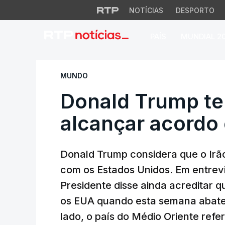
NOTÍCIAS
DESPORTO
PAÍS
MUNDIAL 2
Donald Trump tem 
MUNDO
Donald Trump t
alcançar acordo
Donald Trump considera que o Irã
com os Estados Unidos. Em entrev
Presidente disse ainda acreditar 
os EUA quando esta semana abat
lado, o país do Médio Oriente refe