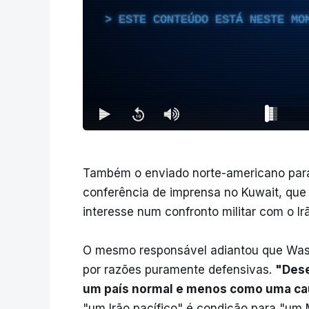
ESTE CONTEÚDO ESTÁ NESTE MO
Também o enviado norte-americano para 
conferência de imprensa no Kuwait, qu
interesse num confronto militar com o Irã
O mesmo responsável adiantou que Washi
por razões puramente defensivas.
"Dese
um país normal e menos como uma cau
"um Irão pacífico" é condição para "um M