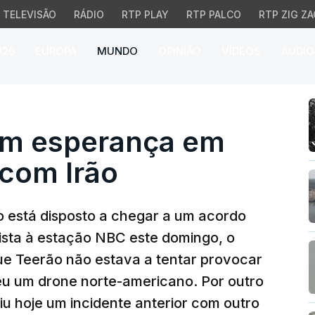
TELEVISÃO
RÁDIO
RTP PLAY
RTP PALCO
RTP ZIG ZA
026
EUROPA
MUNDO
OPINIÃO
VÍDEOS
ÁUDIO
esperança em alcançar
em esperança em
 com Irão
o está disposto a chegar a um acordo
ista à estação NBC este domingo, o
que Teerão não estava a tentar provocar
eu um
drone
norte-americano. Por outro
riu hoje um incidente anterior com outro