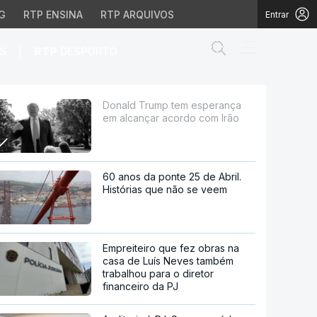
G
RTP ENSINA
RTP ARQUIVOS
Entrar
Abrir campo de
|
S
RTP
DESPORTO
 acordo com Irão
Donald Trump tem esperança
em alcançar acordo com Irão
60 anos da ponte 25 de Abril.
Histórias que não se veem
Empreiteiro que fez obras na
casa de Luís Neves também
trabalhou para o diretor
financeiro da PJ