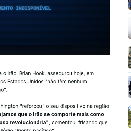
MENTO INDISPONÍVEL
o Irão, Brian Hook, assegurou hoje, em
e os Estados Unidos "não têm nenhum
o".
ngton "reforçou" o seu dispositivo na região
jamos que o Irão se comporte mais como
sa revolucionária"
, comentou, frisando que
édio Oriente pacífico".