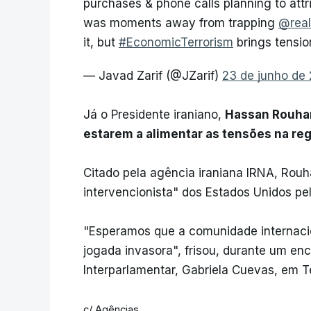
purchases & phone calls planning to attr
was moments away from trapping
@rea
it, but
#EconomicTerrorism
brings tensio
— Javad Zarif (@JZarif)
23 de junho de
Já o Presidente iraniano,
Hassan Rouhan
estarem a alimentar as tensões na re
Citado pela agência iraniana IRNA, Rouha
intervencionista" dos Estados Unidos pe
"Esperamos que a comunidade internaci
jogada invasora", frisou, durante um en
Interparlamentar, Gabriela Cuevas, em T
c/ Agências