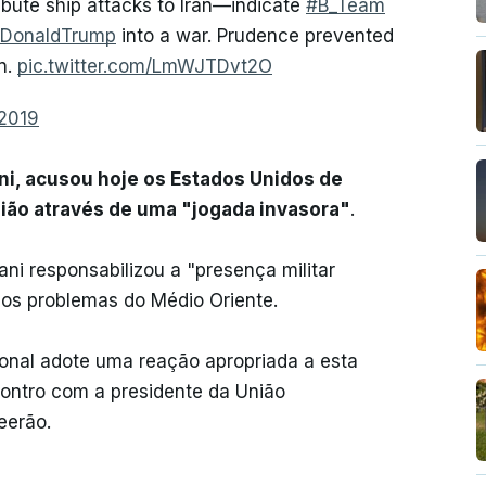
ibute ship attacks to Iran—indicate
#B_Team
lDonaldTrump
into a war. Prudence prevented
n.
pic.twitter.com/LmWJTDvt2O
 2019
i, acusou hoje os Estados Unidos de
gião através de uma "jogada invasora"
.
ni responsabilizou a "presença militar
los problemas do Médio Oriente.
onal adote uma reação apropriada a esta
contro com a presidente da União
eerão.