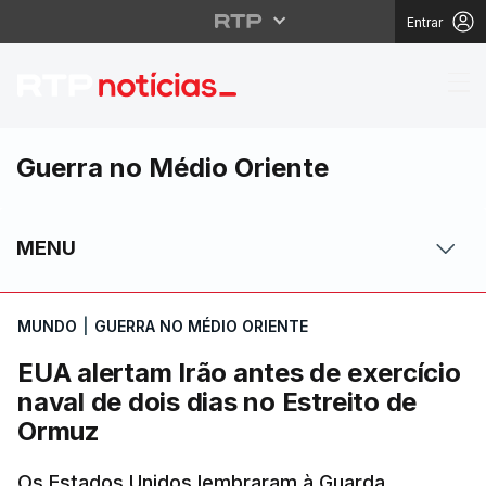
Entrar
EUA alertam Irão antes
Guerra no Médio Oriente
MENU
MUNDO
|
GUERRA NO MÉDIO ORIENTE
EUA alertam Irão antes de exercício
naval de dois dias no Estreito de
Ormuz
Os Estados Unidos lembraram à Guarda