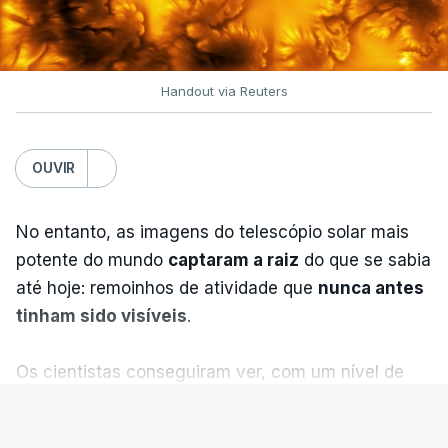
Handout via Reuters
OUVIR
No entanto, as imagens do telescópio solar mais
potente do mundo
captaram a raiz
do que se sabia
até hoje: remoinhos de atividade que
nunca antes
tinham sido visíveis
.
Os cientistas conseguiram ver, com um nível de
detalhe inédito, o campo magnético do Sol a ser
VER MAIS
torcido e deslocado
pelo movimento do gás