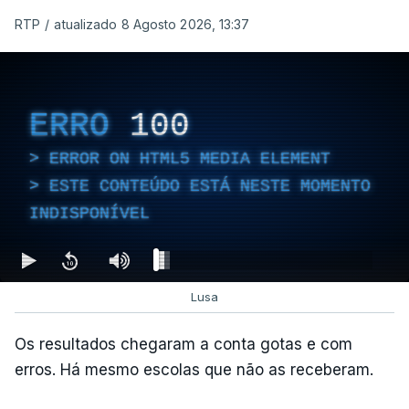
RTP
/
atualizado 8 Agosto 2026, 13:37
ERRO
100
ERROR ON HTML5 MEDIA ELEMENT
ESTE CONTEÚDO ESTÁ NESTE MOMENTO
INDISPONÍVEL
Lusa
Os resultados chegaram a conta gotas e com
erros. Há mesmo escolas que não as receberam.