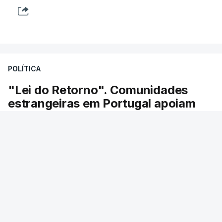
POLÍTICA
"Lei do Retorno". Comunidades
estrangeiras em Portugal apoiam
decisão de Seguro
As comunidades estrangeiras em Portugal
apoiam a decisão do presidente da república de
enviar a lei do retorno para o Tribunal
Constitucional.
RTP
/
atualizado 8 Agosto 2026, 13:36