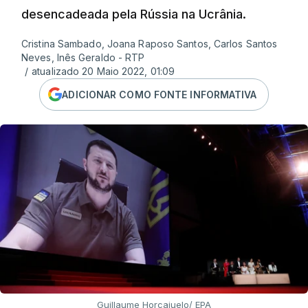
desencadeada pela Rússia na Ucrânia.
Cristina Sambado, Joana Raposo Santos, Carlos Santos
Neves, Inês Geraldo - RTP
/
atualizado 20 Maio 2022, 01:09
ADICIONAR COMO FONTE INFORMATIVA
Guillaume Horcajuelo/ EPA