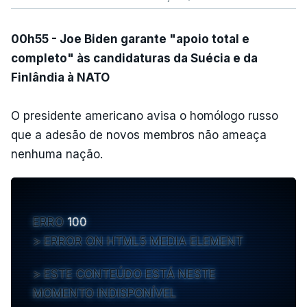
00h55 - Joe Biden garante "apoio total e
completo" às candidaturas da Suécia e da
Finlândia à NATO
O presidente americano avisa o homólogo russo
que a adesão de novos membros não ameaça
nenhuma nação.
ERRO
100
ERROR ON HTML5 MEDIA ELEMENT
ESTE CONTEÚDO ESTÁ NESTE
MOMENTO INDISPONÍVEL