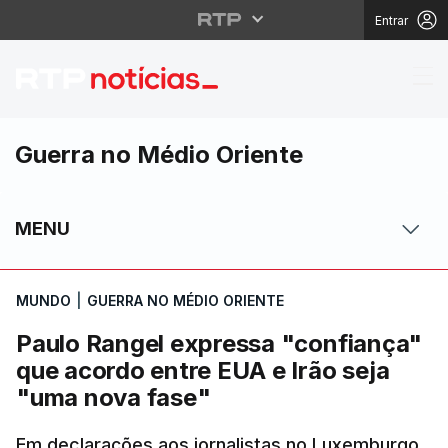
Entrar
Paulo Rangel expressa
Guerra no Médio Oriente
MENU
MUNDO
|
GUERRA NO MÉDIO ORIENTE
Paulo Rangel expressa "confiança"
que acordo entre EUA e Irão seja
"uma nova fase"
Em declarações aos jornalistas no Luxemburgo,