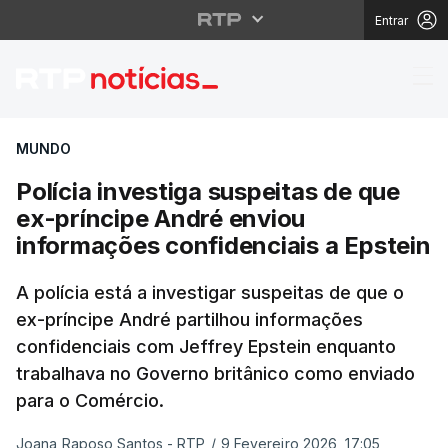
Entrar
Polícia investiga susp
MUNDO
Polícia investiga suspeitas de que
ex-príncipe André enviou
informações confidenciais a Epstein
A polícia está a investigar suspeitas de que o
ex-príncipe André partilhou informações
confidenciais com Jeffrey Epstein enquanto
trabalhava no Governo britânico como enviado
para o Comércio.
Joana Raposo Santos - RTP
/
9 Fevereiro 2026, 17:05