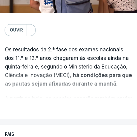
OUVIR
Os resultados da 2.ª fase dos exames nacionais
dos 11.º e 12.º anos chegaram às escolas ainda na
quinta-feira e, segundo o Ministério da Educação,
Ciência e Inovação (MECI),
há condições para que
as pautas sejam afixadas durante a manhã.
A partir de hoje, as escolas poderão também enviar
aos alunos as versões digitalizadas das respetivas
VER MAIS
provas classificadas, à semelhança do que
aconteceu durante a 1.ª fase.
PAÍS