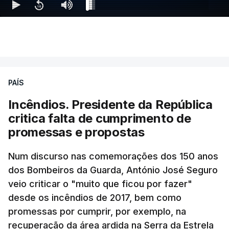
Ao mesmo tempo é também divulgada a realização
de um encontro entre o presidente Masoud
Pezeshkian e o ayatollah Khamenei que,
PAÍS
assinalando o início do terceiro ano de Pezeshkian
à frente do governo, teve na agenda o conflito
Incêndios. Presidente da República
armado com os Estados Unidos e Israel, além das
critica falta de cumprimento de
questões económicas de um país em guerra que
promessas e propostas
se confronta agora com uma inflação de 88%.
Num discurso nas comemorações dos 150 anos
De acordo com a informação oficial, que não indica
dos Bombeiros da Guarda, António José Seguro
onde ou quando decorreu a reunião, Khamenei e
veio criticar o "muito que ficou por fazer"
Pezeshkian discutiram ainda formas de garantir
desde os incêndios de 2017, bem como
recursos e gerir as despesas "em riais, divisas e
promessas por cumprir, por exemplo, na
energia", bem como sobre a cooperação
recuperação da área ardida na Serra da Estrela