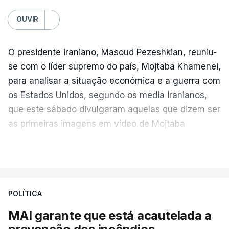
OUVIR
O presidente iraniano, Masoud Pezeshkian, reuniu-
se com o líder supremo do país, Mojtaba Khamenei,
para analisar a situação económica e a guerra com
os Estados Unidos, segundo os media iranianos,
que este sábado divulgaram aquelas que dizem ser
as primeiras imagens em vídeo de Mojtaba
Khamenei desde o início da guerra.
VER MAIS
O vídeo de 12 segundos, sem aúdio, data ou local
de gravação, foi colocado pela agência de notícias
Mehr na rede social Telegram, como aquilo que
POLÍTICA
pode ser considerada uma resposta à imprensa
MAI garante que está acautelada a
israelita, que nos últimos tempos vem dando conta