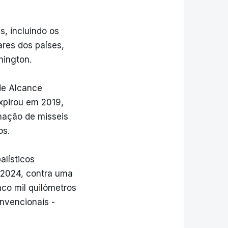
s, incluindo os
ares dos países,
hington.
de Alcance
xpirou em 2019,
inação de misseis
os.
alísticos
 2024, contra uma
co mil quilómetros
onvencionais -