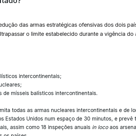
ratado?
redução das armas estratégicas ofensivas dos dois paí
ltrapassar o limite estabelecido durante a vigência do
ísticos intercontinentais;
ucleares;
de mísseis balísticos intercontinentais.
mita todas as armas nucleares intercontinentais e de l
os Estados Unidos num espaço de 30 minutos, e prevê 
ais, assim como 18 inspeções anuais
in loco
aos arsenai
 os países.