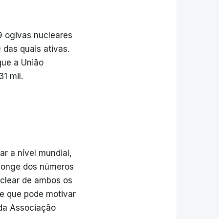
9 ogivas nucleares
 das quais ativas.
que a União
1 mil.
r a nível mundial,
 longe dos números
nuclear de ambos os
e que pode motivar
 da Associação