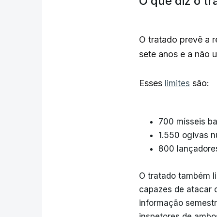
O que diz o t
O tratado prevê a 
sete anos e a não u
Esses
são:
limites
700 mísseis bal
1.550 ogivas n
800 lançadores 
O tratado também li
capazes de atacar 
informação semestr
inspetores de ambos