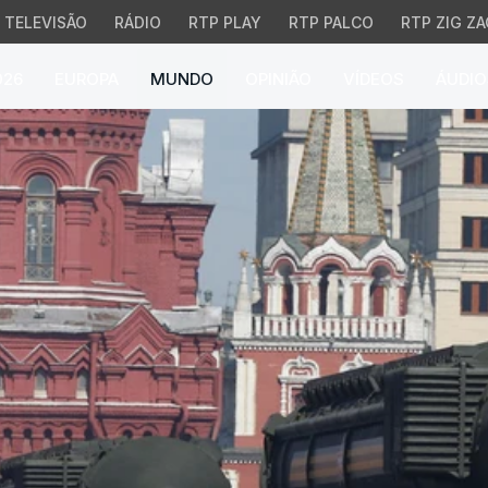
TELEVISÃO
RÁDIO
RTP PLAY
RTP PALCO
RTP ZIG ZA
026
EUROPA
MUNDO
OPINIÃO
VÍDEOS
ÁUDIO
 expira. O que está e