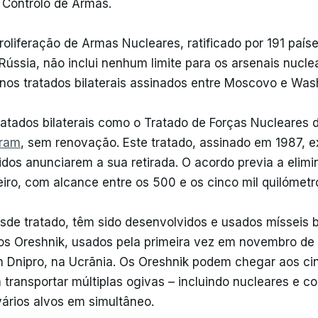
 Controlo de Armas.
oliferação de Armas Nucleares, ratificado por 191 paíse
Rússia, não inclui nenhum limite para os arsenais nucle
nos tratados bilaterais assinados entre Moscovo e Was
ratados bilaterais como o Tratado de Forças Nucleares 
aram
, sem renovação. Este tratado, assinado em 1987, e
dos anunciarem a sua retirada. O acordo previa a elim
zeiro, com alcance entre os 500 e os cinco mil quilómetr
de tratado, têm sido desenvolvidos e usados mísseis b
os Oreshnik, usados pela primeira vez em novembro de
 Dnipro, na Ucrãnia. Os Oreshnik podem chegar aos cin
 transportar múltiplas ogivas – incluindo nucleares e c
vários alvos em simultâneo.