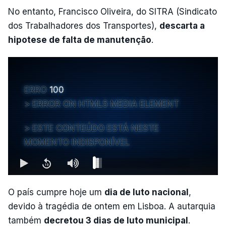
No entanto, Francisco Oliveira, do SITRA (Sindicato
dos Trabalhadores dos Transportes),
descarta a
hipotese de falta de manutenção
.
ERRO
100
ERROR ON HTML5 MEDIA ELEMENT
ESTE CONTEÚDO ESTÁ NESTE
MOMENTO INDISPONÍVEL
O país cumpre hoje um
dia de luto nacional
,
devido à tragédia de ontem em Lisboa. A autarquia
também
decretou 3 dias de luto municipal
.