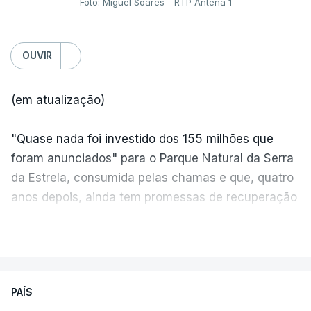
Foto: Miguel Soares - RTP Antena 1
OUVIR
(em atualização)
"Quase nada foi investido dos 155 milhões que
foram anunciados" para o Parque Natural da Serra
da Estrela, consumida pelas chamas e que, quatro
anos depois, ainda tem promessas de recuperação
por cumprir.
VER MAIS
ERRO
100
PAÍS
ERROR ON HTML5 MEDIA ELEMENT