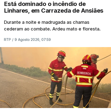
Está dominado o incêndio de
Linhares, em Carrazeda de Ansiães
ESTE CONTEÚDO ESTÁ NESTE
MOMENTO INDISPONÍVEL
Durante a noite e madrugada as chamas
cederam ao combate. Ardeu mato e floresta.
RTP
/
9 Agosto 2026, 07:59