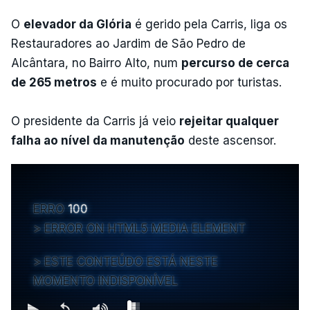
O
elevador da Glória
é gerido pela Carris, liga os
Restauradores ao Jardim de São Pedro de
Alcântara, no Bairro Alto, num
percurso de cerca
de 265 metros
e é muito procurado por turistas.
O presidente da Carris já veio
rejeitar qualquer
falha ao nível da manutenção
deste ascensor.
ERRO
100
ERROR ON HTML5 MEDIA ELEMENT
ESTE CONTEÚDO ESTÁ NESTE
MOMENTO INDISPONÍVEL