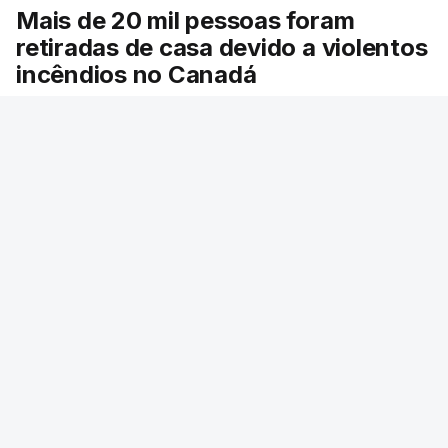
Mais de 20 mil pessoas foram
retiradas de casa devido a violentos
incêndios no Canadá
Milhares de pessoas têm ordem de evacuação.
O governo da província declarou o estado de
emergência por causa de dezenas de incêndios
florestais que estão descontrolados.
42 min.
RTP
/