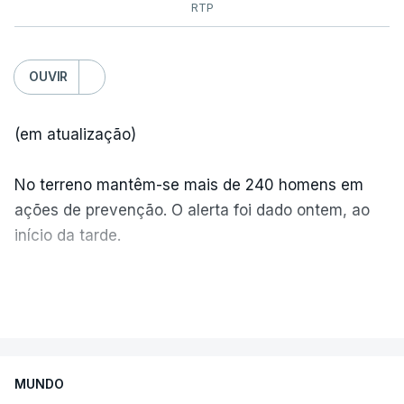
RTP
OUVIR
(em atualização)
No terreno mantêm-se mais de 240 homens em
ações de prevenção. O alerta foi dado ontem, ao
início da tarde.
Mais de 20 mil pessoas foram retiradas de casa
VER MAIS
por causa dos violentos incêndios no Canadá
MUNDO