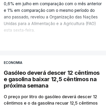
0,6% em julho em comparação com o mês anterior
e 1% em comparação com o mesmo período do
ano passado, revelou a Organização das Nações
Unidas para a Alimentação e a Agricultura (FAO)
esta sexta-feira.
VER MAIS
Os preços globais dos alimentos atingiram o
seu nível mais elevado em três anos e meio,
ECONOMIA
com ondas de calor no Verão e conflitos na
Ucrânia e no Médio Oriente a elevar os
Gasóleo deverá descer 12 cêntimos
custos das colheitas.
e gasolina baixar 12,5 cêntimos na
próxima semana
O índice, que acompanha as variações mensais
de um cabaz de produtos alimentares
O preço por litro do gasóleo deverá descer 12
comercializados internacionalmente, subiu para
cêntimos e o da gasolina recuar 12,5 cêntimos